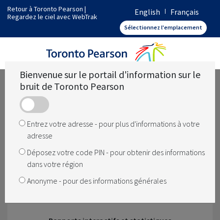
Retour à Toronto Pearson
|
English
Français
Regardez le ciel avec WebTrak
Comment fonctionne Toronto Pearson
Sélectionnez l'emplacement
Quelles sont les opérations dans ma région
Bienvenue sur le portail d'information sur le
bruit de Toronto Pearson
Quelque chose a changé
Entrez votre adresse - pour plus d'informations à votre
adresse
Comment le bruit est géré à l'aéroport
Déposez votre code PIN - pour obtenir des informations
dans votre région
Anonyme - pour des informations générales
L'aéroport ferme-t-il la nuit