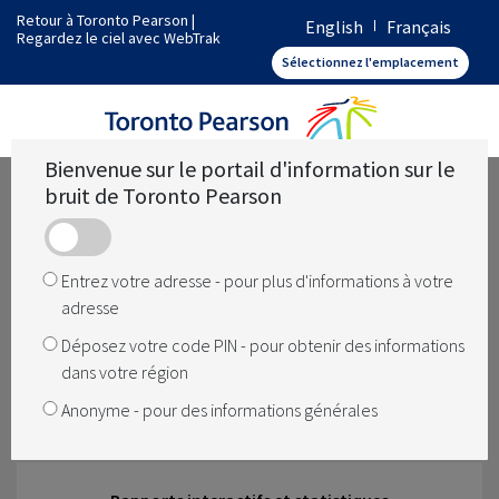
Retour à Toronto Pearson
|
English
Français
Regardez le ciel avec WebTrak
Comment fonctionne Toronto Pearson
Sélectionnez l'emplacement
Quelles sont les opérations dans ma région
Bienvenue sur le portail d'information sur le
bruit de Toronto Pearson
Quelque chose a changé
Entrez votre adresse - pour plus d'informations à votre
adresse
Comment le bruit est géré à l'aéroport
Déposez votre code PIN - pour obtenir des informations
dans votre région
Anonyme - pour des informations générales
L'aéroport ferme-t-il la nuit