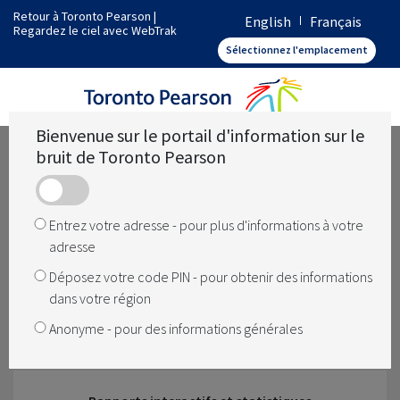
Retour à Toronto Pearson
|
English
Français
Regardez le ciel avec WebTrak
Comment fonctionne Toronto Pearson
Sélectionnez l'emplacement
Quelles sont les opérations dans ma région
Bienvenue sur le portail d'information sur le
bruit de Toronto Pearson
Quelque chose a changé
Entrez votre adresse - pour plus d'informations à votre
adresse
Comment le bruit est géré à l'aéroport
Déposez votre code PIN - pour obtenir des informations
dans votre région
Anonyme - pour des informations générales
L'aéroport ferme-t-il la nuit