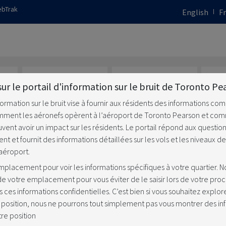
ebTrak
English
F
ur le portail d'information sur le bruit de Toronto Pe
formation sur le bruit vise à fournir aux résidents des informations co
mment les aéronefs opèrent à l’aéroport de Toronto Pearson et co
s
Quelque chose a
Comment le bruit
L'a
vent avoir un impact sur les résidents. Le portail répond aux questio
ns
changé
est géré à
t et fournit des informations détaillées sur les vols et les niveaux de
l'aéroport
’aéroport.
mplacement pour voir les informations spécifiques à votre quartier. 
e votre emplacement pour vous éviter de le saisir lors de votre proch
ces informations confidentielles. C’est bien si vous souhaitez explore
atifs au bruit
 position, nous ne pourrons tout simplement pas vous montrer des in
re position
et des autres activités qui