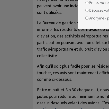
Entrez votre
peuvent avoir une incidence temporaire 
Déposez votr
sont utilisées.
Anonyme - p
Le Bureau de gestion du bruit publie ré
informer les résidents des travaux de co
d’aviation, des activités aéroportuaires
participation pouvant avoir un effet sur
trafic aéroportuaire et du bruit d’avion
collectivité.
Afin qu’il soit plus facile pour les réside
toucher, ces avis sont maintenant affic
comme ci-dessous.
Entre minuit et 6 h 30 chaque nuit, nous 
pistes pour réduire au minimum le nomb
dessus desquels volent des avions. C’es