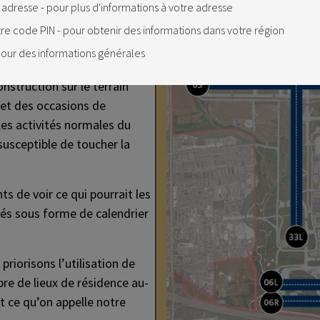
 adresse - pour plus d'informations à votre adresse
sur la façon dont les pistes
e code PIN - pour obtenir des informations dans votre région
our des informations générales
gulièrement des avis pour
nstruction sur le terrain
 et des occasions de
 les activités normales du
 susceptible de toucher la
nts de voir ce qui pourrait les
hés sous forme de calendrier
priorisons l’utilisation de
re de lieux de résidence au-
t ce qu’on appelle notre