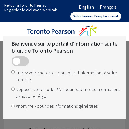
Retour à Toronto Pearson
|
English
Français
Regardez le ciel avec WebTrak
Comment fonctionne Toronto Pearson
Sélectionnez l'emplacement
Quelles sont les opérations dans ma région
Bienvenue sur le portail d'information sur le
bruit de Toronto Pearson
Quelque chose a changé
Entrez votre adresse - pour plus d'informations à votre
adresse
Comment le bruit est géré à l'aéroport
Déposez votre code PIN - pour obtenir des informations
dans votre région
Anonyme - pour des informations générales
L'aéroport ferme-t-il la nuit