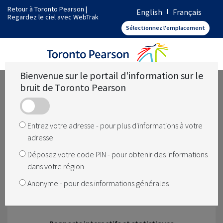
Retour à Toronto Pearson
|
English
Français
Regardez le ciel avec WebTrak
Comment fonctionne Toronto Pearson
Sélectionnez l'emplacement
Quelles sont les opérations dans ma région
Bienvenue sur le portail d'information sur le
bruit de Toronto Pearson
Quelque chose a changé
Entrez votre adresse - pour plus d'informations à votre
adresse
Comment le bruit est géré à l'aéroport
Déposez votre code PIN - pour obtenir des informations
dans votre région
Anonyme - pour des informations générales
L'aéroport ferme-t-il la nuit